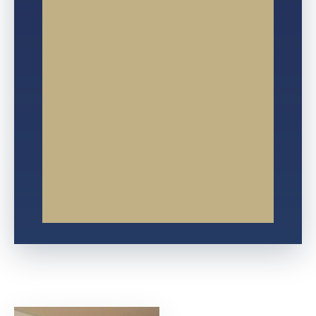
K
N
O
W
!