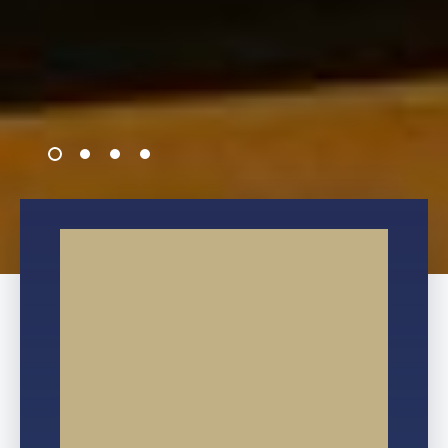
B
O
O